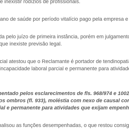
nexistir rodízios de profissionais.
no de saúde por período vitalício pago pela empresa e 
a pelo juízo de primeira instância, porém em julgament
ue inexiste previsão legal.
cial atestou que o Reclamante é portador de tendinopat
ncapacidade laboral parcial e permanente para ativida
mentado pelos esclarecimentos de fls. 968/974 e 1002
os ombros (fl. 933), moléstia com nexo de causal com
ial e permanente para atividades que exijam empenh
 analisou as funções desempenhadas, o que restou consi